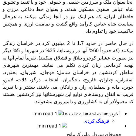
آنجا بعنوان ملک و سرزمین حقیقی و حقوقی خود و با تنفیذ و تشویق
شاه عباس صفوی مسکون شدند، و بعنوان خط دفاعی مرزی و
حافظان ایران، که هم اینک نیز در آنجا زندگی میکنند به هرحال
سیاست شاه عباس کارآمد واقع گشت و تمامیت ارزی و همچنین
حاکمیت خود را تداوم داد.
در حال حاضر در حدود 1.7 تا 2 میلیون کرد در خراسان زندگی
میکنند (که حدودأ 60% آنها در روستاها، 35% در شهرها و 5% دیگر
نیز بصورت عشایر کوچرو ییلاق و قشلاق میکنند)، تقریبأ تمام آنها به
لهجه کرمانجی زبان کردی تکلم می نمایند. مهمترین شهرهای
مناطق کردنشین در خراسان شامل: قوچان، شیروان، بجنورد،
اسفراین، چناران، فاروج، باجگیران، آشخانه، درگز، کلات، لایین،
جوین، مانه و سملقان، راز، و رادکان می باشند، بیشتر و یا تقریبأ
قریب به اتفاق روستاهای توابع این شهرستانها نیز کردنشین هستند
که معمولأدر آن به کشاورزی و دامپروری مشغولند.
آخرین ها
شاخه ها
مطلب ها
1 min read
فرهنگ کردی
1 min read
ججوخان سردار ملی کرمانج